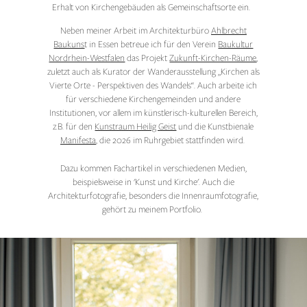
Erhalt von Kirchengebäuden als Gemeinschaftsorte ein.
Neben meiner Arbeit im Architekturbüro
Ahlbrecht
Baukuns
t in Essen betreue ich für den Verein
Baukultur
Nordrhein-Westfalen
das Projekt
Zukunft-Kirchen-Räume
,
zuletzt auch als Kurator der Wanderausstellung „Kirchen als
Vierte Orte - Perspektiven des Wandels“. Auch arbeite ich
für verschiedene Kirchengemeinden und andere
Institutionen, vor allem im künstlerisch-kulturellen Bereich,
z.B. für den
Kunstraum Heilig Geist
und die Kunstbienale
Manifesta
, die 2026 im Ruhrgebiet stattfinden wird.
Dazu kommen Fachartikel in verschiedenen Medien,
beispielsweise in 'Kunst und Kirche'. Auch die
Architekturfotografie, besonders die Innenraumfotografie,
gehört zu meinem Portfolio.