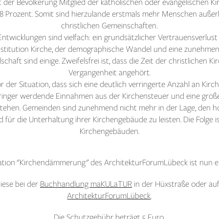
 der Bevölkerung Mitglied der katholischen oder evangelischen Ki
48 Prozent. Somit sind hierzulande erstmals mehr Menschen außerh
christlichen Gemeinschaften.
ntwicklungen sind vielfach: ein grundsätzlicher Vertrauensverlust
nstitution Kirche, der demographische Wandel und eine zunehmend
schaft sind einige. Zweifelsfrei ist, dass die Zeit der christlichen K
Vergangenheit angehört.
 der Situation, dass sich eine deutlich verringerte Anzahl an Kir
inger werdende Einnahmen aus der Kirchensteuer und eine groß
tehen. Gemeinden sind zunehmend nicht mehr in der Lage, den h
 für die Unterhaltung ihrer Kirchengebäude zu leisten. Die Folge 
Kirchengebäuden.
kation "Kirchendämmerung" des ArchitekturForumLübeck ist nun e
diese bei der
Buchhandlung maKULaTUR
in der Hüxstraße oder au
ArchitekturForumLübeck
.
Die Schutzgebühr beträgt 5 Euro.