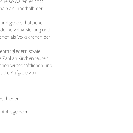
rche so waren es 2022
alb als innerhalb der
 und gesellschaftlicher
e Individualisierung und
irchen als Volkskirchen der
chenmitgliedern sowie
e Zahl an Kirchenbauten
ohen wirtschaftlichen und
ist die Aufgabe von
rschienen!
f Anfrage beim