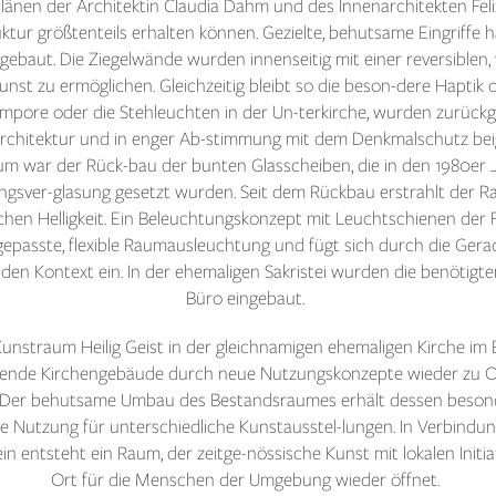
änen der Architektin Claudia Dahm und des Innenarchitekten Fel
tur größtenteils erhalten können. Gezielte, behutsame Eingriffe
rgebaut. Die Ziegelwände wurden innenseitig mit einer reversiblen
st zu ermöglichen. Gleichzeitig bleibt so die beson-dere Haptik d
empore oder die Stehleuchten in der Un-terkirche, wurden zurück
rchitektur und in enger Ab-stimmung mit dem Denkmalschutz bei
um war der Rück-bau der bunten Glasscheiben, die in den 1980er
ungsver-glasung gesetzt wurden. Seit dem Rückbau erstrahlt der R
chen Helligkeit. Ein Beleuchtungskonzept mit Leuchtschienen der 
passte, flexible Raumausleuchtung und fügt sich durch die Geradl
den Kontext ein. In der ehemaligen Sakristei wurden die benötigt
Büro eingebaut.
Kunstraum Heilig Geist in der gleichnamigen ehemaligen Kirche im
tehende Kirchengebäude durch neue Nutzungskonzepte wieder zu 
 Der behutsame Umbau des Bestandsraumes erhält dessen besond
ble Nutzung für unterschiedliche Kunstausstel-lungen. In Verbin
in entsteht ein Raum, der zeitge-nössische Kunst mit lokalen Initi
Ort für die Menschen der Umgebung wieder öffnet.