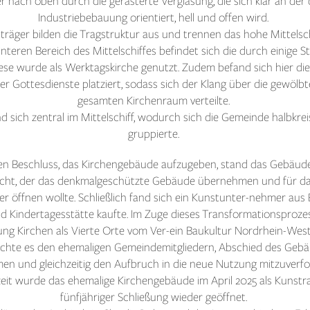
r nach oben durch die gerasterte Verglasung, die sich klar an d
Industriebebauung orientiert, hell und offen wird.
träger bilden die Tragstruktur aus und trennen das hohe Mittelsch
hinteren Bereich des Mittelschiffes befindet sich die durch einige 
iese wurde als Werktagskirche genutzt. Zudem befand sich hier di
 Gottesdienste platziert, sodass sich der Klang über die gewölb
gesamten Kirchenraum verteilte.
d sich zentral im Mittelschiff, wodurch sich die Gemeinde halbkr
gruppierte.
en Beschluss, das Kirchengebäude aufzugeben, stand das Gebäude 
ucht, der das denkmalgeschützte Gebäude übernehmen und für da
 öffnen wollte. Schließlich fand sich ein Kunstunter-nehmer aus 
 Kindertagesstätte kaufte. Im Zuge dieses Transformationsproze
ung Kirchen als Vierte Orte vom Ver-ein Baukultur Nordrhein-Westfa
glichte es den ehemaligen Gemeindemitgliedern, Abschied des Geb
en und gleichzeitig den Aufbruch in die neue Nutzung mitzuverfo
it wurde das ehemalige Kirchengebäude im April 2025 als Kunstra
fünfjähriger Schließung wieder geöffnet.