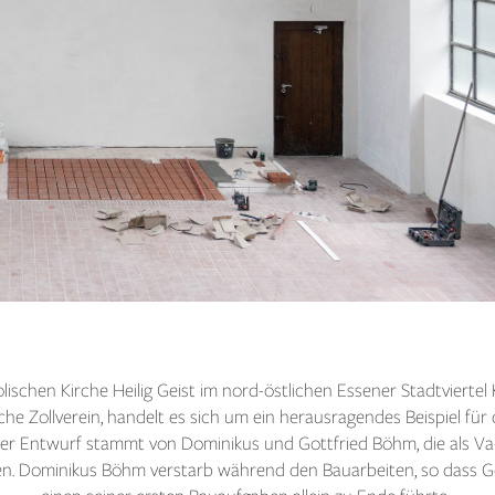
lischen Kirche Heilig Geist im nord-östlichen Essener Stadtviertel
e Zollverein, handelt es sich um ein herausragendes Beispiel für
er Entwurf stammt von Dominikus und Gottfried Böhm, die als Va
n. Dominikus Böhm verstarb während den Bauarbeiten, so dass Go