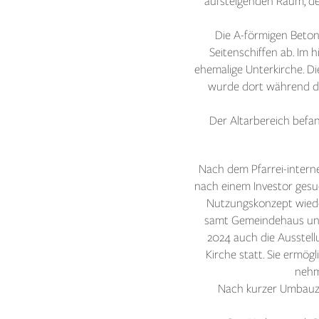
aufsteigenden Raum, de
Die A-förmigen Beton
Seitenschiffen ab. Im 
ehemalige Unterkirche. D
wurde dort während der
Der Altarbereich befan
Nach dem Pfarrei-intern
nach einem Investor ges
Nutzungskonzept wieder
samt Gemeindehaus und
2024 auch die Ausstell
Kirche statt. Sie ermö
nehm
Nach kurzer Umbauze