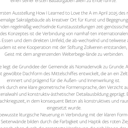
einen seiner ersten Bauaufgaben allein zu Ende führte.
ersten Ausstellung How I Learned to Love the A im April 2025 des
hemalige Sakralgebäude als kreativer Ort für Kunst und Begegnung
nden regelmäßig wechselnde Kunstausstellungen zeit-genössischer 
e des Konzeptes ist die Verbindung von namhaf-ten international
aus Essen und dem direkten Umfeld, die ab-wechselnd und teilwei
udem ist eine Kooperation mit der Stiftung Zollverein entstanden
Geist mit dem angrenzenden Welterbege-lände zu verbinden.
liegt die Grundidee der Gemeinde als Nomadenvolk zu Grunde. Au
nt gewölbte Dachform des Mittelschiffes entwickelt, die an ein Zel
erinnert und prägend für die Außen- und Innenwirkung ist.
werk durch eine klare geometrische Formensprache, den Verzicht a
rialwahl und konstruktiv-ästhetischer Detailausbildung geprägt. E
achkriegszeit, in dem konsequent Beton als konstruktives und r
eingesetzt wurde.
ewusste liturgische Neuerung in Verbindung mit der klaren Form
eitenwände bilden durch die Farbigkeit und Haptik des roten Ziege