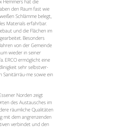
ix Hemmers hat die
 haben den Raum fast wie
, weißen Schlämme belegt,
es Materials erfahrbar.
gebaut und die Flächen im
gearbeitet. Besonders
 Jahren von der Gemeinde
aum wieder in seiner
Fa. ERCO ermöglicht eine
inigkeit sehr selbstver-
en Sanitärräu-me sowie ein
 Essener Norden zeigt
Orten des Austausches im
ere räumliche Qualitäten
dung mit dem angrenzenden
ativen verbindet und den