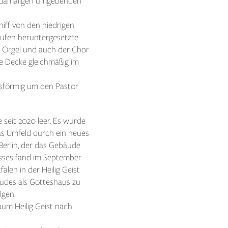
er damaligen umgebenden
iff von den niedrigen
Stufen heruntergesetzte
e Orgel und auch der Chor
te Decke gleichmäßig im
eisförmig um den Pastor
seit 2020 leer. Es wurde
s Umfeld durch ein neues
Berlin, der das Gebäude
sses fand im September
len in der Heilig Geist
äudes als Gotteshaus zu
lgen.
um Heilig Geist nach