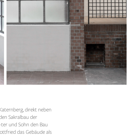
 Katernberg, direkt neben
 den Sakralbau der
-ter und Sohn den Bau
ttfried das Gebäude als